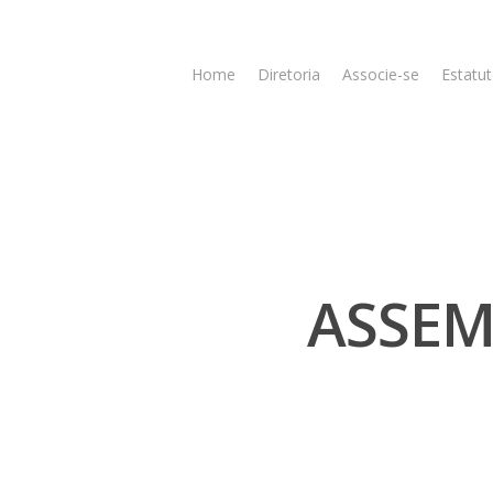
Home
Diretoria
Associe-se
Estatut
ASSEM
Hit enter to search or ESC to close