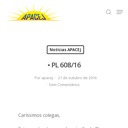
Hit enter to search or ESC to close
Notícias APACEJ
• PL 608/16
Por
apacej
21 de outubro de 2016
Sem Comentários
Caríssimos colegas,