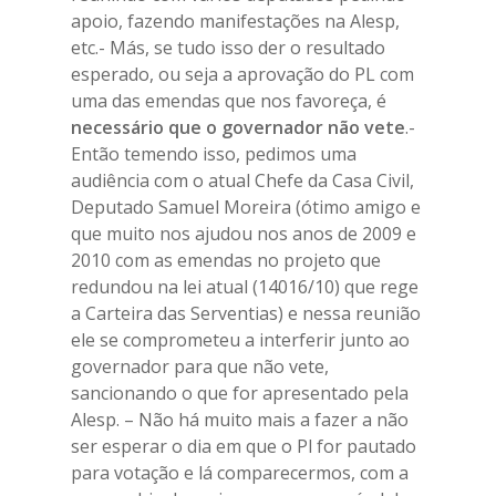
apoio, fazendo manifestações na Alesp,
etc.- Más, se tudo isso der o resultado
Home
esperado, ou seja a aprovação do PL com
uma das emendas que nos favoreça, é
Diretoria
necessário que o governador não vete
.-
Associe-se
Então temendo isso, pedimos uma
audiência com o atual Chefe da Casa Civil,
Estatutos e Atas
Deputado Samuel Moreira (ótimo amigo e
que muito nos ajudou nos anos de 2009 e
Leis
2010 com as emendas no projeto que
Colônia de Férias 
redundou na lei atual (14016/10) que rege
a Carteira das Serventias) e nessa reunião
Grande
ele se comprometeu a interferir junto ao
Hotel
governador para que não vete,
sancionando o que for apresentado pela
Contato
Alesp. – Não há muito mais a fazer a não
ser esperar o dia em que o Pl for pautado
para votação e lá comparecermos, com a