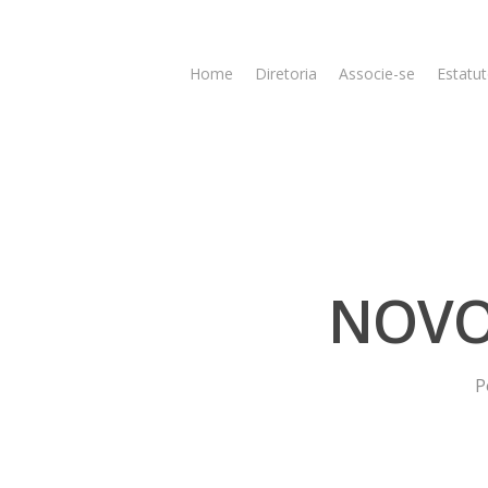
Home
Diretoria
Associe-se
Estatut
NOVO
Hit enter to search or ESC to close
P