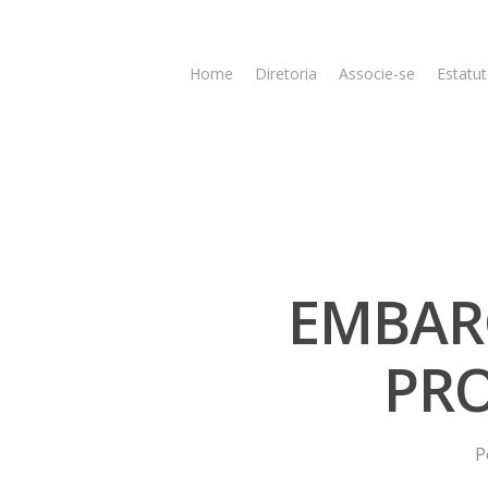
Home
Diretoria
Associe-se
Estatut
EMBAR
PRO
Hit enter to search or ESC to close
P