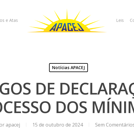
os e Atas
Leis
Co
Notícias APACEJ
GOS DE DECLARA
CESSO DOS MÍNI
or
apacej
15 de outubro de 2024
Sem Comentário