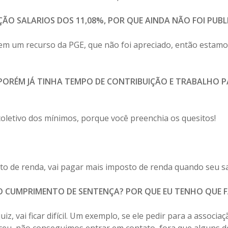
ÃO SALARIOS DOS 11,08%, POR QUE AINDA NÃO FOI PUB
em um recurso da PGE, que não foi apreciado, então estamo
PORÉM JÁ TINHA TEMPO DE CONTRIBUIÇÃO E TRABALHO P
coletivo dos mínimos, porque você preenchia os quesitos!
o de renda, vai pagar mais imposto de renda quando seu sal
DO CUMPRIMENTO DE SENTENÇA? POR QUE EU TENHO QUE 
z, vai ficar difícil. Um exemplo, se ele pedir para a assoc
eu, não conseguimos entrar em contato, fora que alguns de