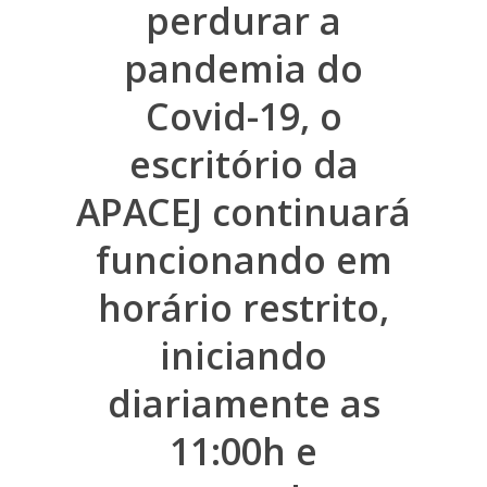
perdurar a
pandemia do
Covid-19, o
escritório da
APACEJ continuará
funcionando em
Home
Diretoria
horário restrito,
Associe-se
iniciando
Estatutos e Atas
diariamente as
Leis
11:00h e
Colônia de Férias 