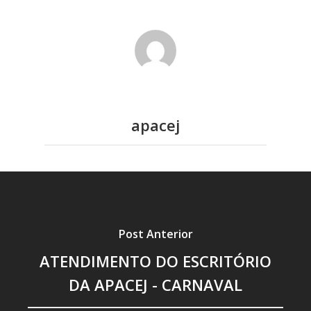
apacej
Home
Post Anterior
Diretoria
ATENDIMENTO DO ESCRITÓRIO
Associe-se
DA APACEJ - CARNAVAL
Estatutos e Atas