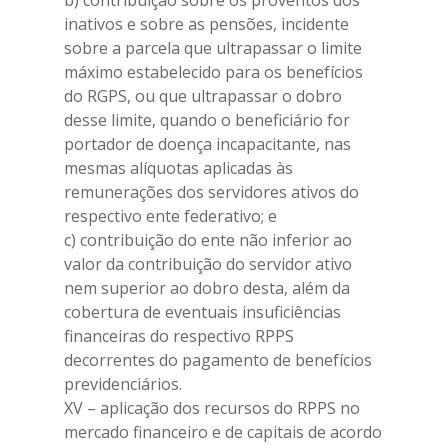
b) contribuição sobre os proventos dos
Associe-se
inativos e sobre as pensões, incidente
Estatutos e Atas
sobre a parcela que ultrapassar o limite
máximo estabelecido para os benefícios
Leis
do RGPS, ou que ultrapassar o dobro
desse limite, quando o beneficiário for
Colônia de Férias 
portador de doença incapacitante, nas
Grande
mesmas alíquotas aplicadas às
remunerações dos servidores ativos do
Hotel
respectivo ente federativo; e
Contato
c) contribuição do ente não inferior ao
valor da contribuição do servidor ativo
nem superior ao dobro desta, além da
cobertura de eventuais insuficiências
financeiras do respectivo RPPS
decorrentes do pagamento de benefícios
previdenciários.
XV – aplicação dos recursos do RPPS no
mercado financeiro e de capitais de acordo