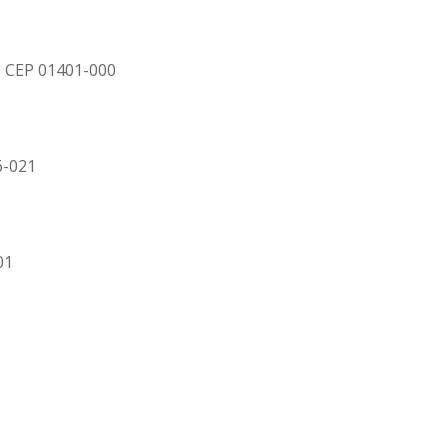
 – CEP 01401-000
6-021
01
0