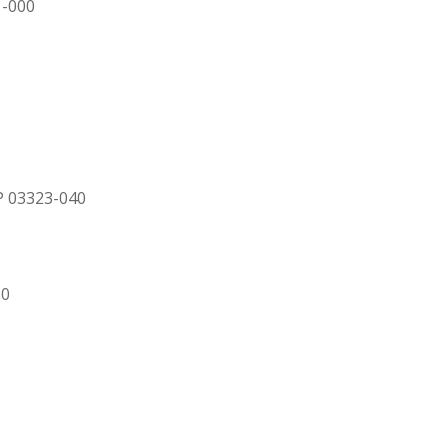
1-000
EP 03323-040
10