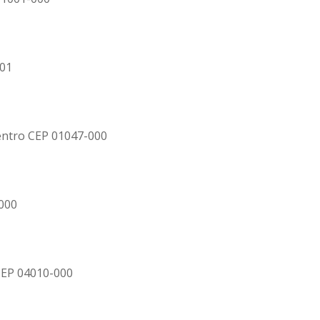
001
Centro CEP 01047-000
-000
 CEP 04010-000