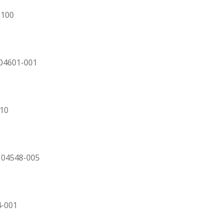
-100
 04601-001
010
P 04548-005
4-001