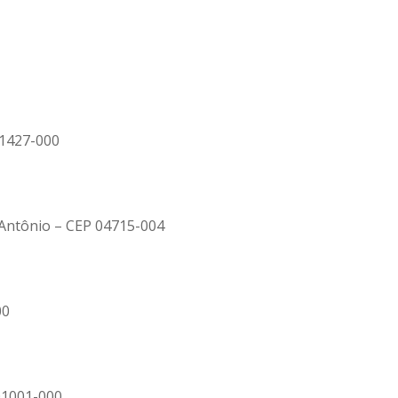
01427-000
 Antônio – CEP 04715-004
00
01001-000