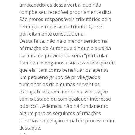
arrecadadores dessa verba, que não
compõe seu recebível propriamente dito.
São meros responsáveis tributários pela
retenção e repasse do tributo. Que é
perfeitamente constitucional.
Desta feita, não há o menor sentido na
afirmação do Autor que diz que a aludida
carteira de previdência seria “particular”!
Também é enganosa sua assertiva que diz
que ela “tem como beneficiários apenas
Home
um pequeno grupo de privilegiados
funcionários de algumas serventias
Diretoria
extrajudiciais, sem nenhuma vinculação
Associe-se
com o Estado ou com qualquer interesse
público”… Ademais, não há fundamento
Estatutos e Atas
algum para as seguintes afirmações
contidas na petição inicial do processo em
Leis
destaque: