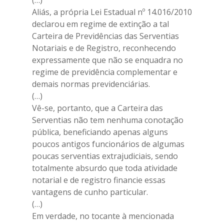
(…)
Colônia de Férias 
Aliás, a própria Lei Estadual nº 14.016/2010
Grande
declarou em regime de extinção a tal
Carteira de Previdências das Serventias
Hotel
Notariais e de Registro, reconhecendo
Contato
expressamente que não se enquadra no
regime de previdência complementar e
demais normas previdenciárias.
(…)
Vê-se, portanto, que a Carteira das
Serventias não tem nenhuma conotação
pública, beneficiando apenas alguns
poucos antigos funcionários de algumas
poucas serventias extrajudiciais, sendo
totalmente absurdo que toda atividade
notarial e de registro financie essas
vantagens de cunho particular.
(…)
Em verdade, no tocante à mencionada